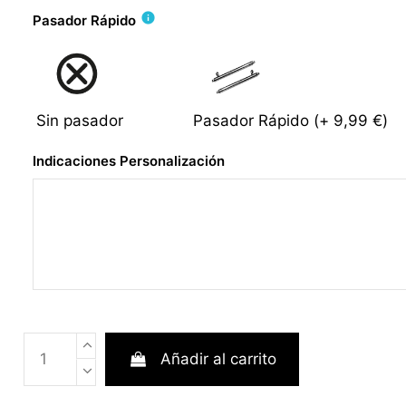
info
Pasador Rápido
Sin pasador
Pasador Rápido
(+
9,99 €
)
Indicaciones Personalización
Añadir al carrito