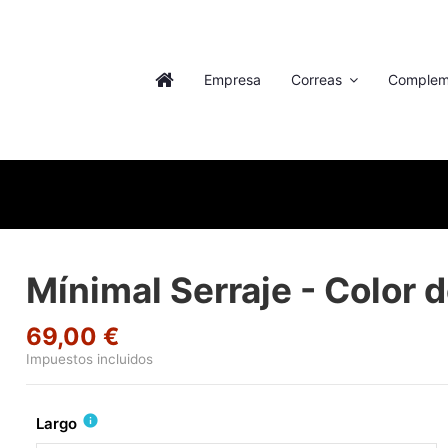
Empresa
Correas
Complem
Mínimal Serraje - Color de
69,00 €
Impuestos incluidos
info
Largo