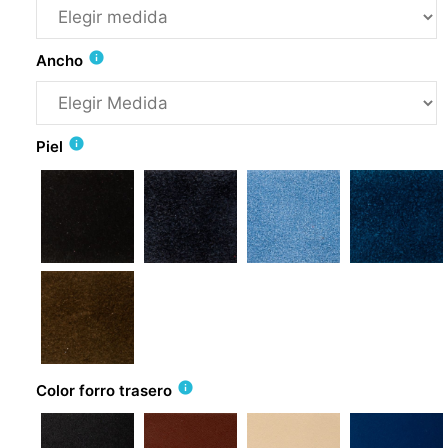
info
Ancho
info
Piel
info
Color forro trasero