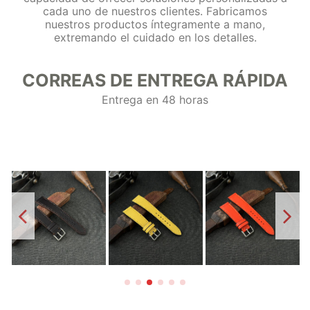
cada uno de nuestros clientes. Fabricamos
nuestros productos íntegramente a mano,
extremando el cuidado en los detalles.
CORREAS DE ENTREGA RÁPIDA
Entrega en 48 horas
l-
Jacob Essential
Essential Jacob-
Jacob Essential-
Marrón Oscuro.
Amarillo. Correa
Naranja. Correa
j
Correa de reloj
de reloj Plana en
de reloj Plana en
e
Plana en piel de
piel de vacuno
piel de vacuno
vacuno.
69,00 €
69,00 €
69,00 €