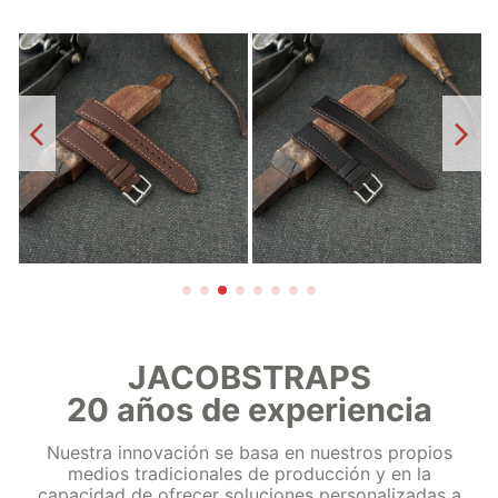
Jacob Essential-Marrón
Jacob Essential Marrón
n
medio. Correa de reloj
Oscuro. Correa de reloj
Plana en piel de vacuno
Plana en piel de vacuno.
69,00 €
69,00 €
JACOBSTRAPS
20 años de experiencia
Nuestra innovación se basa en nuestros propios
medios tradicionales de producción y en la
capacidad de ofrecer soluciones personalizadas a