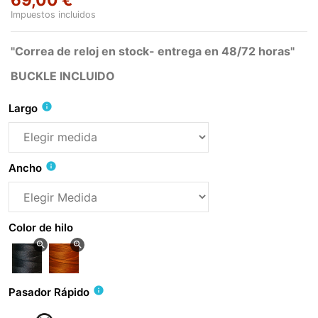
Impuestos incluidos
"Correa de reloj en stock- entrega en 48/72 horas"
BUCKLE INCLUIDO
info
Largo
info
Ancho
Color de hilo
zoom_in
zoom_in
info
Pasador Rápido