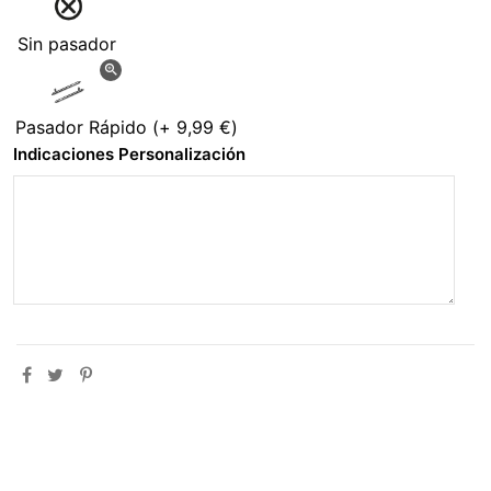
Sin pasador
zoom_in
Pasador Rápido
(+
9,99 €
)
Indicaciones Personalización