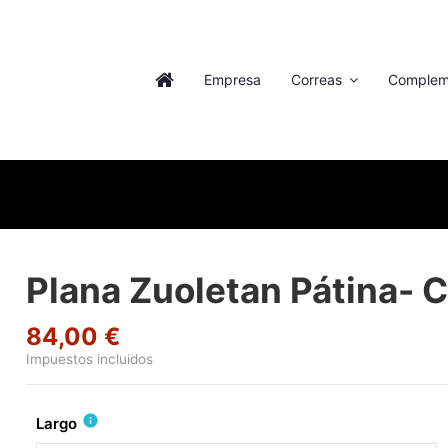
Empresa
Correas
Complem
Plana Zuoletan Pátina- Co
84,00 €
Impuestos incluidos
info
Largo