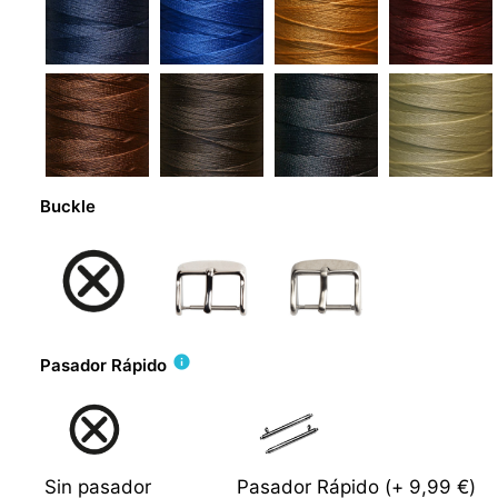
Buckle
info
Pasador Rápido
Sin pasador
Pasador Rápido
(+
9,99 €
)