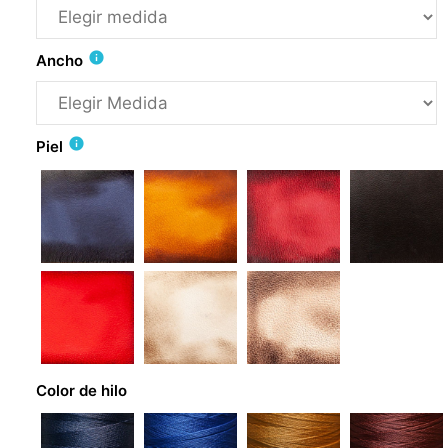
info
Ancho
info
Piel
Color de hilo