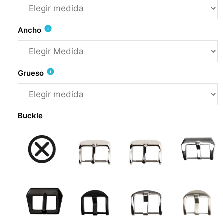
info
Ancho
info
Grueso
Buckle