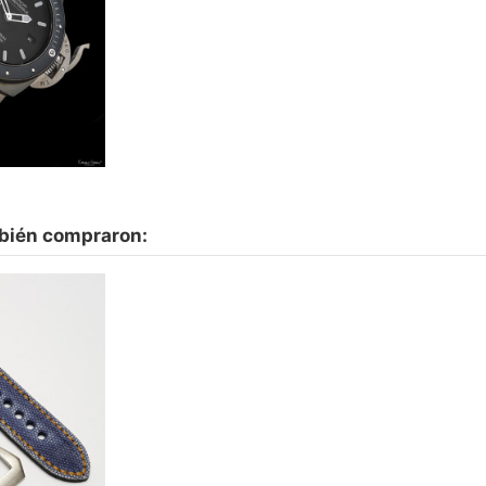
mbién compraron:
tage- Color
legir
€