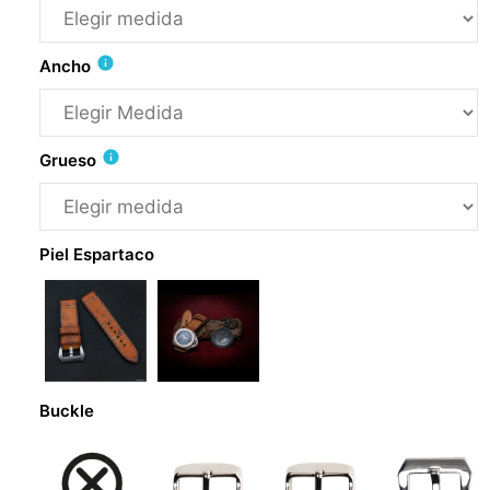
info
Ancho
info
Grueso
Piel Espartaco
Buckle