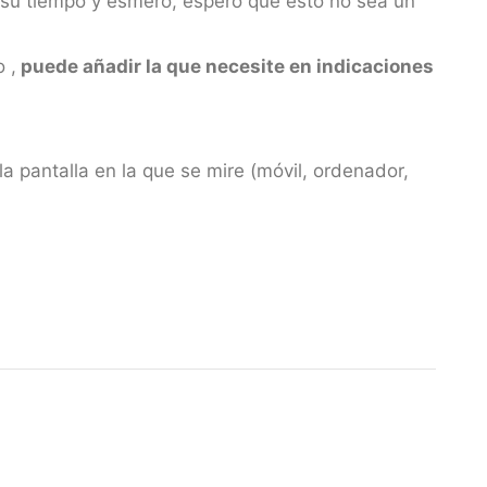
a su tiempo y esmero, espero que esto no sea un
 ,
puede añadir la que necesite en indicaciones
la pantalla en la que se mire (móvil, ordenador,