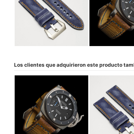
Plana Canvas Vintage- Color
Canvas a elegir
84,00 €
Los clientes que adquirieron este producto ta
Plana Canvas Vin
Master Atenea Golden
Canvas a e
119,00 €
84,00 